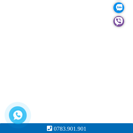
TƯ
VẤN
GARA
KINH
NGHIỆM
THÔNG
TIN
LIÊN
HỆ
REPLICA
WATCHES
ROLEX
REPLICA
0783.901.901