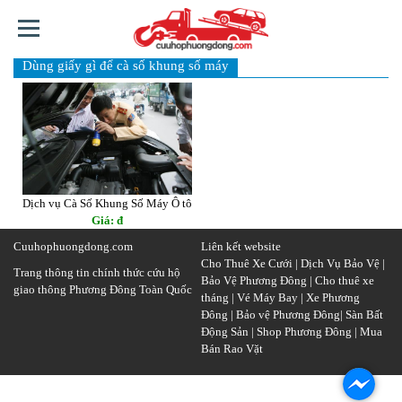
Dùng giấy gì để cà số khung số máy
TRANG
CHỦ
GIỚI
THIỆU
DỊCH
Dịch vụ Cà Số Khung Số Máy Ô tô
VỤ
Giá: đ
Cuuhophuongdong.com
Liên kết website
TIN
Cho Thuê Xe Cưới
|
Dịch Vụ Bảo Vệ
|
TỨC
Trang thông tin chính thức cứu hộ
Bảo Vệ Phương Đông
|
Cho thuê xe
SỰ
giao thông Phương Đông Toàn Quốc
tháng
|
Vé Máy Bay
|
Xe Phương
KIỆN
Đông
|
Bảo vệ Phương Đông
|
Sàn Bất
Động Sản
|
Shop Phương Đông
|
Mua
LINH
Bán Rao Vặt
KIỆN