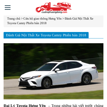
Trang chủ
>
Cứu hộ giao thông Hưng Yên
>
Đánh Giá Nội Thất Xe
TRANG
Toyota Camry Phiên bản 2018
CHỦ
GIỚI
Đánh Giá Nội Thất Xe Toyota Camry Phiên bản 2018
THIỆU
DỊCH
VỤ
TIN
TỨC
SỰ
KIỆN
LINH
KIỆN
Đại Lý Toyota Hưng Yên
– Trong những bài viết trước chúng