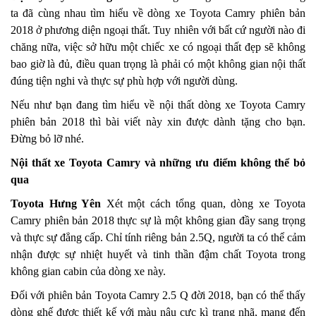
TƯ
ta đã cùng nhau tìm hiểu về dòng xe Toyota Camry phiên bản
VẤN
2018 ở phương diện ngoại thất. Tuy nhiên với bất cứ người nào đi
GARA
chăng nữa, việc sở hữu một chiếc xe có ngoại thất đẹp sẽ không
KINH
bao giờ là đủ, điều quan trọng là phải có một không gian nội thất
NGHIỆM
đúng tiện nghi và thực sự phù hợp với người dùng.
Nếu như bạn đang tìm hiểu về nội thất dòng xe Toyota Camry
THÔNG
phiên bản 2018 thì bài viết này xin được dành tặng cho bạn.
TIN
Đừng bỏ lỡ nhé.
LIÊN
HỆ
Nội thất xe Toyota Camry và những ưu điểm không thể bỏ
qua
REPLICA
WATCHES
Toyota Hưng Yên
Xét một cách tổng quan, dòng xe Toyota
Camry phiên bản 2018 thực sự là một không gian đầy sang trọng
ROLEX
và thực sự đẳng cấp. Chỉ tính riêng bản 2.5Q, người ta có thể cảm
REPLICA
nhận được sự nhiệt huyết và tinh thần đậm chất Toyota trong
không gian cabin của dòng xe này.
Đối với phiên bản Toyota Camry 2.5 Q đời 2018, bạn có thể thấy
dòng ghế được thiết kế với màu nâu cực kì trang nhã, mang đến