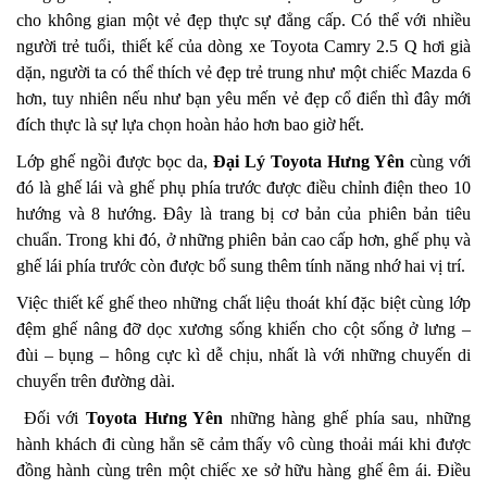
cho không gian một vẻ đẹp thực sự đẳng cấp. Có thể với nhiều
người trẻ tuổi, thiết kế của dòng xe Toyota Camry 2.5 Q hơi già
dặn, người ta có thể thích vẻ đẹp trẻ trung như một chiếc Mazda 6
hơn, tuy nhiên nếu như bạn yêu mến vẻ đẹp cổ điển thì đây mới
đích thực là sự lựa chọn hoàn hảo hơn bao giờ hết.
Lớp ghế ngồi được bọc da,
Đại Lý Toyota Hưng Yên
cùng với
đó là ghế lái và ghế phụ phía trước được điều chỉnh điện theo 10
hướng và 8 hướng. Đây là trang bị cơ bản của phiên bản tiêu
chuẩn. Trong khi đó, ở những phiên bản cao cấp hơn, ghế phụ và
ghế lái phía trước còn được bổ sung thêm tính năng nhớ hai vị trí.
Việc thiết kế ghế theo những chất liệu thoát khí đặc biệt cùng lớp
đệm ghế nâng đỡ dọc xương sống khiến cho cột sống ở lưng –
đùi – bụng – hông cực kì dễ chịu, nhất là với những chuyến di
chuyển trên đường dài.
Đối với
Toyota Hưng Yên
những hàng ghế phía sau, những
hành khách đi cùng hẳn sẽ cảm thấy vô cùng thoải mái khi được
đồng hành cùng trên một chiếc xe sở hữu hàng ghế êm ái. Điều