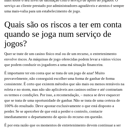
mais sobre o seu nível de satisfação com o serviço de apoio ao jogador. O
serviço ao cliente prestado por administradores agradáveis e atentos é sempre
uma mais-valia para um estabelecimento de jogo.
Quais são os riscos a ter em conta
quando se joga num serviço de
jogos?
Quer se trate de um casino físico real ou de um recurso, o entretenimento
envolve riscos. As máquinas de jogo oferecidas podem levar a vários vícios
que podem conduzir os jogadores a uma má situação financeira.
É importante ter em conta que se trata de um jogo de azar! Muito
provavelmente, não conseguirá escolher uma forma de ganhar de forma
consistente. É certo que existem métodos que são mais ou menos rentáveis na
roleta e no storm, mas não são aplicáveis aos casinos online e até contrariam
os termos e condições. Por isso, a recomendação, – nunca se deve esquecer
que se trata de uma oportunidade de ganhar. Não se trata de uma certeza de
100% do resultado. Deve apostar exclusivamente o que está disposto a
perder. Se se aperceber de que está a perder o controlo, contacte
imediatamente o departamento de apoio do recurso em questão.
É por esta razão que os momentos de entretenimento devem continuar a ser