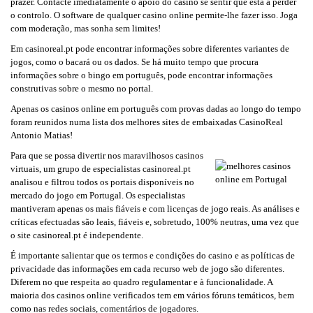
prazer. Contacte imediatamente o apoio do casino se sentir que está a perder
o controlo. O software de qualquer casino online permite-lhe fazer isso. Joga
com moderação, mas sonha sem limites!
Em casinoreal.pt pode encontrar informações sobre diferentes variantes de
jogos, como o bacará ou os dados. Se há muito tempo que procura
informações sobre o bingo em português, pode encontrar informações
construtivas sobre o mesmo no portal.
Apenas os casinos online em português com provas dadas ao longo do tempo
foram reunidos numa lista dos melhores sites de embaixadas
CasinoReal
Antonio Matias!
Para que se possa divertir nos maravilhosos casinos
virtuais, um grupo de especialistas casinoreal.pt
analisou e filtrou todos os portais disponíveis no
mercado do jogo em Portugal. Os especialistas
mantiveram apenas os mais fiáveis e com licenças de jogo reais. As análises e
críticas efectuadas são leais, fiáveis e, sobretudo, 100% neutras, uma vez que
o site casinoreal.pt é independente.
É importante salientar que os termos e condições do casino e as políticas de
privacidade das informações em cada recurso web de jogo são diferentes.
Diferem no que respeita ao quadro regulamentar e à funcionalidade. A
maioria dos casinos online verificados tem em vários fóruns temáticos, bem
como nas redes sociais, comentários de jogadores.