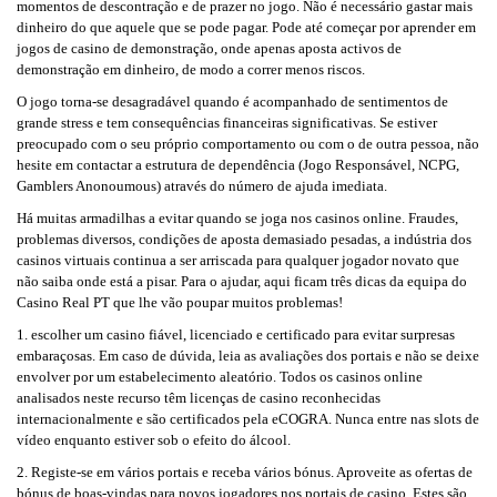
momentos de descontração e de prazer no jogo. Não é necessário gastar mais
dinheiro do que aquele que se pode pagar. Pode até começar por aprender em
jogos de casino de demonstração, onde apenas aposta activos de
demonstração em dinheiro, de modo a correr menos riscos.
O jogo torna-se desagradável quando é acompanhado de sentimentos de
grande stress e tem consequências financeiras significativas. Se estiver
preocupado com o seu próprio comportamento ou com o de outra pessoa, não
hesite em contactar a estrutura de dependência (Jogo Responsável, NCPG,
Gamblers Anonoumous) através do número de ajuda imediata.
Há muitas armadilhas a evitar quando se joga nos casinos online. Fraudes,
problemas diversos, condições de aposta demasiado pesadas, a indústria dos
casinos virtuais continua a ser arriscada para qualquer jogador novato que
não saiba onde está a pisar. Para o ajudar, aqui ficam três dicas da equipa do
Casino Real PT que lhe vão poupar muitos problemas!
1. escolher um casino fiável, licenciado e certificado para evitar surpresas
embaraçosas. Em caso de dúvida, leia as avaliações dos portais e não se deixe
envolver por um estabelecimento aleatório. Todos os casinos online
analisados neste recurso têm licenças de casino reconhecidas
internacionalmente e são certificados pela eCOGRA. Nunca entre nas slots de
vídeo enquanto estiver sob o efeito do álcool.
2. Registe-se em vários portais e receba vários bónus. Aproveite as ofertas de
bónus de boas-vindas para novos jogadores nos portais de casino. Estes são