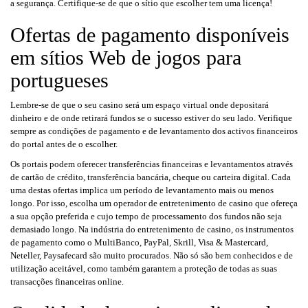
a segurança. Certifique-se de que o sítio que escolher tem uma licença!
Ofertas de pagamento disponíveis
em sítios Web de jogos para
portugueses
Lembre-se de que o seu casino será um espaço virtual onde depositará
dinheiro e de onde retirará fundos se o sucesso estiver do seu lado. Verifique
sempre as condições de pagamento e de levantamento dos activos financeiros
do portal antes de o escolher.
Os portais podem oferecer transferências financeiras e levantamentos através
de cartão de crédito, transferência bancária, cheque ou carteira digital. Cada
uma destas ofertas implica um período de levantamento mais ou menos
longo. Por isso, escolha um operador de entretenimento de casino que ofereça
a sua opção preferida e cujo tempo de processamento dos fundos não seja
demasiado longo. Na indústria do entretenimento de casino, os instrumentos
de pagamento como o MultiBanco, PayPal, Skrill, Visa & Mastercard,
Neteller, Paysafecard são muito procurados. Não só são bem conhecidos e de
utilização aceitável, como também garantem a proteção de todas as suas
transacções financeiras online.