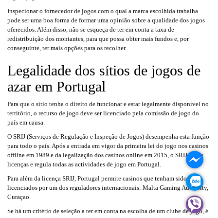
Inspecionar o fornecedor de jogos com o qual a marca escolhida trabalha
pode ser uma boa forma de formar uma opinião sobre a qualidade dos jogos
oferecidos. Além disso, não se esqueça de ter em conta a taxa de
redistribuição dos montantes, para que possa obter mais fundos e, por
conseguinte, ter mais opções para os recolher.
Legalidade dos sítios de jogos de
azar em Portugal
Para que o sítio tenha o direito de funcionar e estar legalmente disponível no
território, o recurso de jogo deve ser licenciado pela comissão de jogo do
país em causa.
O SRIJ (Serviços de Regulação e Inspeção de Jogos) desempenha esta função
para todo o país. Após a entrada em vigor da primeira lei do jogo nos casinos
offline em 1989 e da legalização dos casinos online em 2015, o SRIJ emite
licenças e regula todas as actividades de jogo em Portugal.
Para além da licença SRIJ, Portugal permite casinos que tenham sido
licenciados por um dos reguladores internacionais: Malta Gaming Authority,
Curaçao.
Se há um critério de seleção a ter em conta na escolha de um clube de jogo, é