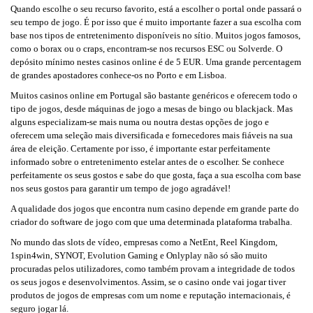
Quando escolhe o seu recurso favorito, está a escolher o portal onde passará o
seu tempo de jogo. É por isso que é muito importante fazer a sua escolha com
base nos tipos de entretenimento disponíveis no sítio. Muitos jogos famosos,
como o borax ou o craps, encontram-se nos recursos ESC ou Solverde. O
depósito mínimo nestes casinos online é de 5 EUR. Uma grande percentagem
de grandes apostadores conhece-os no Porto e em Lisboa.
Muitos casinos online em Portugal são bastante genéricos e oferecem todo o
tipo de jogos, desde máquinas de jogo a mesas de bingo ou blackjack. Mas
alguns especializam-se mais numa ou noutra destas opções de jogo e
oferecem uma seleção mais diversificada e fornecedores mais fiáveis na sua
área de eleição. Certamente por isso, é importante estar perfeitamente
informado sobre o entretenimento estelar antes de o escolher. Se conhece
perfeitamente os seus gostos e sabe do que gosta, faça a sua escolha com base
nos seus gostos para garantir um tempo de jogo agradável!
A qualidade dos jogos que encontra num casino depende em grande parte do
criador do software de jogo com que uma determinada plataforma trabalha.
No mundo das slots de vídeo, empresas como a NetEnt, Reel Kingdom,
1spin4win, SYNOT, Evolution Gaming e Onlyplay não só são muito
procuradas pelos utilizadores, como também provam a integridade de todos
os seus jogos e desenvolvimentos. Assim, se o casino onde vai jogar tiver
produtos de jogos de empresas com um nome e reputação internacionais, é
seguro jogar lá.