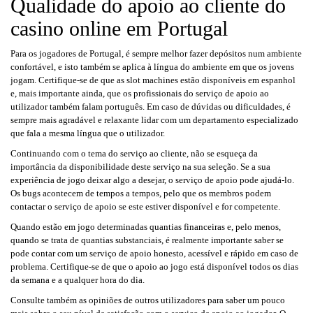
Qualidade do apoio ao cliente do
casino online em Portugal
Para os jogadores de Portugal, é sempre melhor fazer depósitos num ambiente
confortável, e isto também se aplica à língua do ambiente em que os jovens
jogam. Certifique-se de que as slot machines estão disponíveis em espanhol
e, mais importante ainda, que os profissionais do serviço de apoio ao
utilizador também falam português. Em caso de dúvidas ou dificuldades, é
sempre mais agradável e relaxante lidar com um departamento especializado
que fala a mesma língua que o utilizador.
Continuando com o tema do serviço ao cliente, não se esqueça da
importância da disponibilidade deste serviço na sua seleção. Se a sua
experiência de jogo deixar algo a desejar, o serviço de apoio pode ajudá-lo.
Os bugs acontecem de tempos a tempos, pelo que os membros podem
contactar o serviço de apoio se este estiver disponível e for competente.
Quando estão em jogo determinadas quantias financeiras e, pelo menos,
quando se trata de quantias substanciais, é realmente importante saber se
pode contar com um serviço de apoio honesto, acessível e rápido em caso de
problema. Certifique-se de que o apoio ao jogo está disponível todos os dias
da semana e a qualquer hora do dia.
Consulte também as opiniões de outros utilizadores para saber um pouco