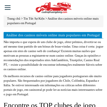
Trang chủ
>
Tin Tức Sự Kiện
>
Análise dos casinos móveis online mais
TRANG
populares em Portugal
CHỦ
GIỚI
Análise dos casinos móveis online mais populares em Portugal
THIỆU
Não importa o que espera de um clube de jogo, obter prémios, divertir-se ou
até mesmo tirar partido de um bónus de boas-vindas. Uma coisa é certa: jogue
DỊCH
apenas em sites de casino web de confiança! Existem muitas razões que
motivam as pessoas a registarem-se num casino online. Graças às opiniões e
VỤ
recomendações dos respeitados sites AskGamblers, Trustpilot, Casino Real
PT, – existe a possibilidade de encontrar informações realmente fiáveis sobre
TIN
os casinos online.
TỨC
Os melhores recursos de casino online para jogadores portugueses são muito
SỰ
populares. São frequentados por jogadores do Chile, Colômbia, Espanha e
KIỆN
Itália. Se estiver interessado em informações ou críticas sobre diferentes
portais de jogo, em casinoreal.pt pode ler as notícias mais interessantes sobre
LINH
o jogo em Portugal.
KIỆN
Encontre os TOP clubes de jogo